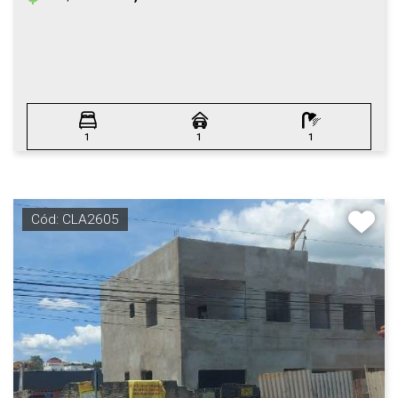
1
1
1
Cód: CLA2605