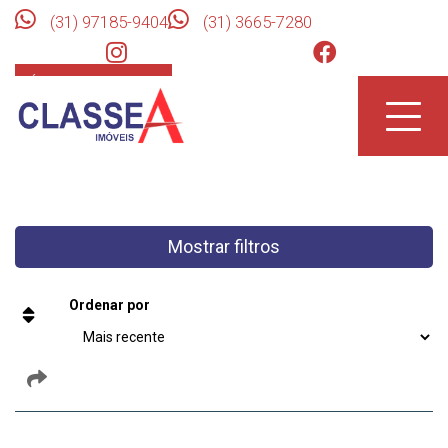
(31) 97185-9404
(31) 3665-7280
ÁREA DO CLIENTE
Toggle
naviga
Mostrar filtros
Ordenar por