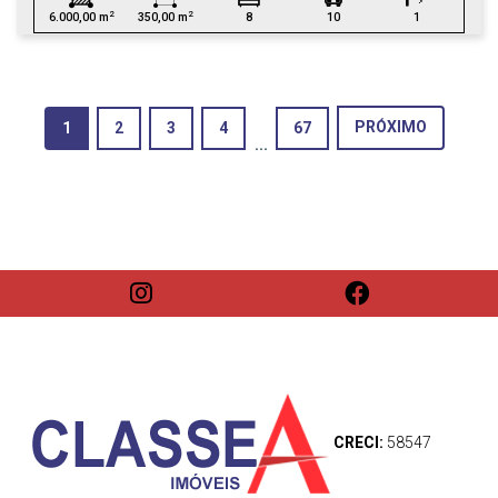
2
2
6.000,00 m
350,00 m
8
10
1
(current)
PRÓXIMO
1
2
3
4
67
...
CRECI:
58547