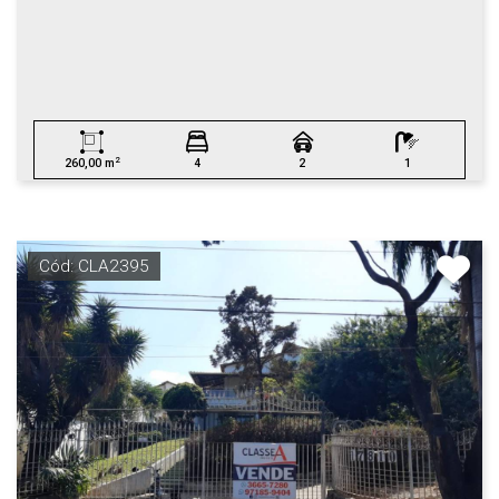
2
260,00 m
4
2
1
Cód: CLA2395