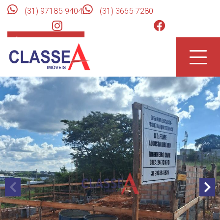
(31) 97185-9404
(31) 3665-7280
ÁREA DO CLIENTE
Toggle
naviga