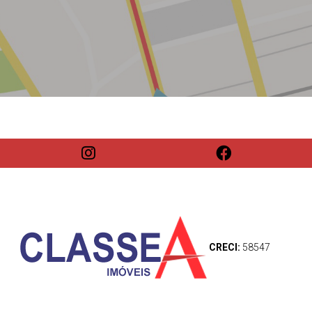
CRECI:
58547