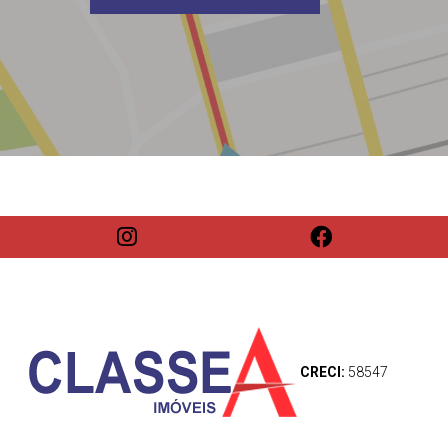
CRECI:
58547