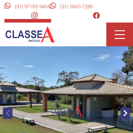
(31) 97185-9404
(31) 3665-7280
ÁREA DO CLIENTE
Toggle
naviga