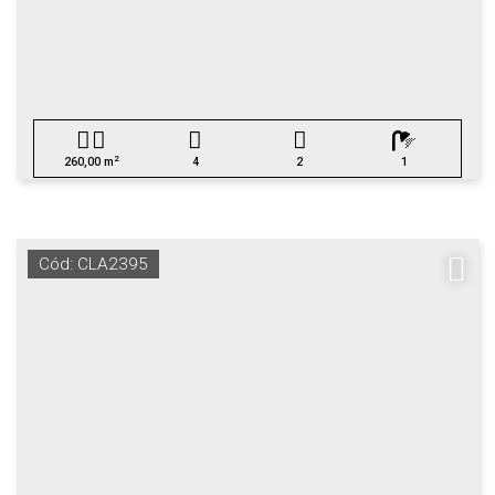
2
260,00 m
4
2
1
Cód: CLA2395