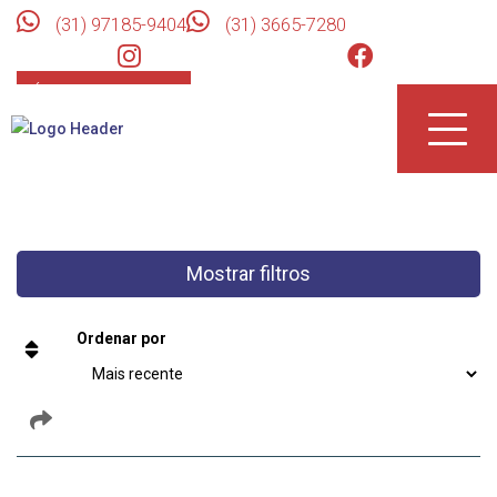
(31) 97185-9404
(31) 3665-7280
ÁREA DO CLIENTE
Toggle
naviga
Mostrar filtros
Ordenar por