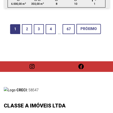
2
2
6.000,00 m
350,00 m
8
10
1
(current)
PRÓXIMO
1
2
3
4
67
...
CRECI:
58547
CLASSE A IMÓVEIS LTDA