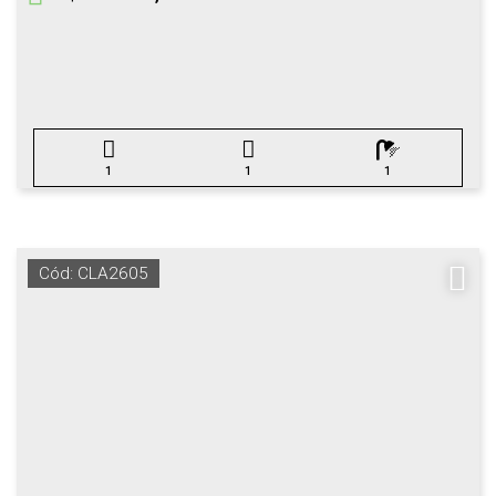
1
1
1
Cód: CLA2605